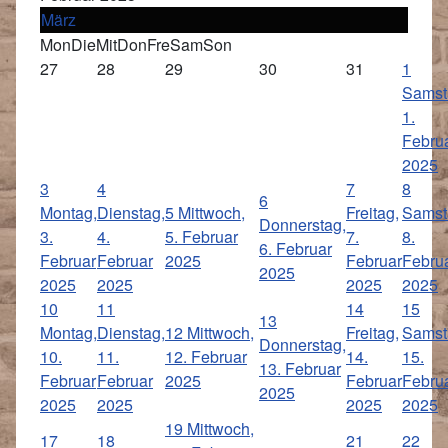
März
Mon
Die
Mit
Don
Fre
Sam
Son
27
28
29
30
31
1
Samst
1.
Febru
2025
3
4
7
8
6
Montag,
Dienstag,
5
Mittwoch,
Freitag,
Samst
Donnerstag,
3.
4.
5. Februar
7.
8.
6. Februar
Februar
Februar
2025
Februar
Febru
2025
2025
2025
2025
2025
10
11
14
15
13
Montag,
Dienstag,
12
Mittwoch,
Freitag,
Samst
Donnerstag,
10.
11.
12. Februar
14.
15.
13. Februar
Februar
Februar
2025
Februar
Febru
2025
2025
2025
2025
2025
19
Mittwoch,
17
18
21
22