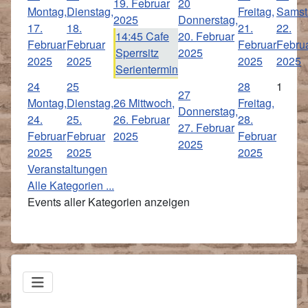
19. Februar
20
Montag,
Dienstag,
Freitag,
Samst
2025
Donnerstag,
17.
18.
21.
22.
14:45 Cafe
20. Februar
Februar
Februar
Februar
Febru
Sperrsitz
2025
2025
2025
2025
2025
Serientermin
24
25
28
1
27
Montag,
Dienstag,
26
Mittwoch,
Freitag,
Donnerstag,
24.
25.
26. Februar
28.
27. Februar
Februar
Februar
2025
Februar
2025
2025
2025
2025
Veranstaltungen
Alle Kategorien ...
Events aller Kategorien anzeigen