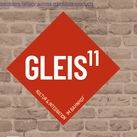
gamblers-fallacy-across-gambling-products