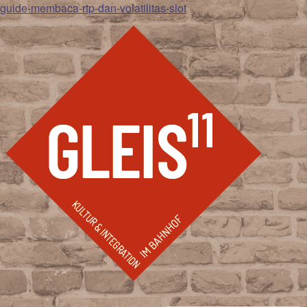
guide-membaca-rtp-dan-volatilitas-slot