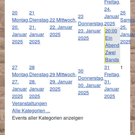
Freitag,
24.
20
21
25
23
Januar
Montag,
Dienstag,
22
Mittwoch,
Samst
Donnerstag,
2025
20.
21.
22. Januar
25.
23. Januar
20:00
Januar
Januar
2025
Januar
2025
Ein
2025
2025
2025
Abend
Zwei
Bands
27
28
31
1
30
Montag,
Dienstag,
29
Mittwoch,
Freitag,
Donnerstag,
27.
28.
29. Januar
31.
30. Januar
Januar
Januar
2025
Januar
2025
2025
2025
2025
Veranstaltungen
Alle Kategorien ...
Events aller Kategorien anzeigen