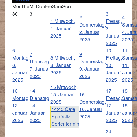
Mon
Die
Mit
Don
Fre
Sam
Son
30
31
3
2
4
1
Mittwoch,
Freitag,
Donnerstag,
Samst
1. Januar
3.
2. Januar
4. Jan
2025
Januar
2025
2025
2025
6
10
11
7
9
Montag,
8
Mittwoch,
Freitag,
Samst
Dienstag,
Donnerstag,
6.
8. Januar
10.
11.
7. Januar
9. Januar
Januar
2025
Januar
Januar
2025
2025
2025
2025
2025
15
Mittwoch,
13
14
17
18
15. Januar
16
Montag,
Dienstag,
Freitag,
Samst
2025
Donnerstag,
13.
14.
17.
18.
14:45 Cafe
16. Januar
Januar
Januar
Januar
Januar
Sperrsitz
2025
2025
2025
2025
2025
Serientermin
24