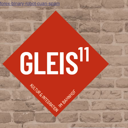
forex-binary-robot-cuan-spam