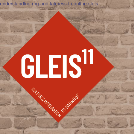
understanding-rng-and-fairness-in-online-slots