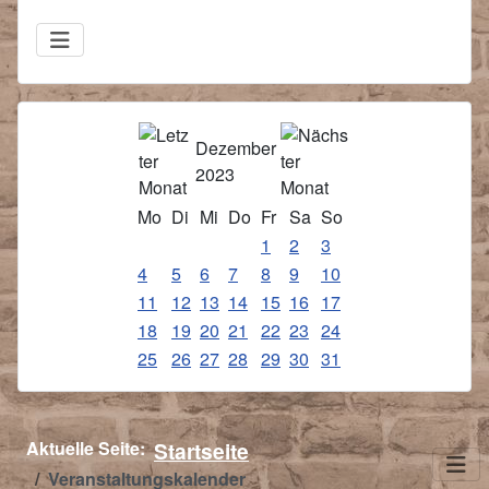
Dezember
2023
Mo
Di
Mi
Do
Fr
Sa
So
1
2
3
4
5
6
7
8
9
10
11
12
13
14
15
16
17
18
19
20
21
22
23
24
25
26
27
28
29
30
31
Aktuelle Seite:
Startseite
Veranstaltungskalender